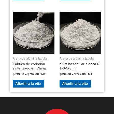
Arena de alúmina tabular
Arena de alúmina tabular
Fábrica de corindón
alúmina tabular blanca 0-
sinterizado en China
1-3-5-8mm
$
699.00
–
$
799.00
/ MT
$
699.00
–
$
799.00
/ MT
Añadir a la cita
Añadir a la cita