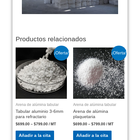
Productos relacionados
¡Oferta!
¡Oferta!
Arena de alúmina tabular
Arena de alúmina tabular
Tabular aluminio 3-6mm
Arena de alúmina
para refractario
plaquetaria
$
699.00
–
$
799.00
/ MT
$
699.00
–
$
799.00
/ MT
Añadir a la cita
Añadir a la cita